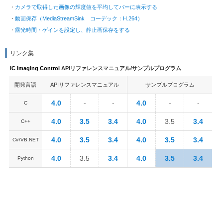
カメラで取得した画像の輝度値を平均してバーに表示する
動画保存（MediaStreamSink コーデック：H.264）
露光時間・ゲインを設定し、静止画保存をする
リンク集
IC Imaging Control
APIリファレンスマニュアル/サンプルプログラム
開発言語
APIリファレンスマニュアル
サンプルプログラム
4.0
-
-
4.0
-
-
C
4.0
3.5
3.4
4.0
3.5
3.4
C++
4.0
3.5
3.4
4.0
3.5
3.4
C#/VB.NET
4.0
3.5
3.4
4.0
3.5
3.4
Python