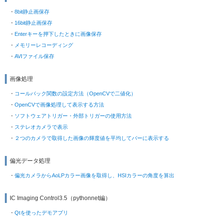
8bit静止画保存
16bit静止画保存
Enterキーを押下したときに画像保存
メモリーレコーディング
AVIファイル保存
画像処理
コールバック関数の設定方法（OpenCVで二値化）
OpenCVで画像処理して表示する方法
ソフトウェアトリガー・外部トリガーの使用方法
ステレオカメラで表示
２つのカメラで取得した画像の輝度値を平均してバーに表示する
偏光データ処理
偏光カメラからAoLPカラー画像を取得し、HSIカラーの角度を算出
IC Imaging Control3.5（pythonnet編）
Qtを使ったデモアプリ