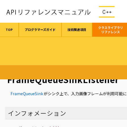
クラスライブラリ
TOP
プログラマーズガイド
技術関連項目
リファレンス
TOP
クラスライブラリリファレンス
クラス
FrameQueueSinkL
FrameQueueSinkListener
FrameQueueSink
がシンク上で、入力画像フレームが利用可能に
インフォメーション