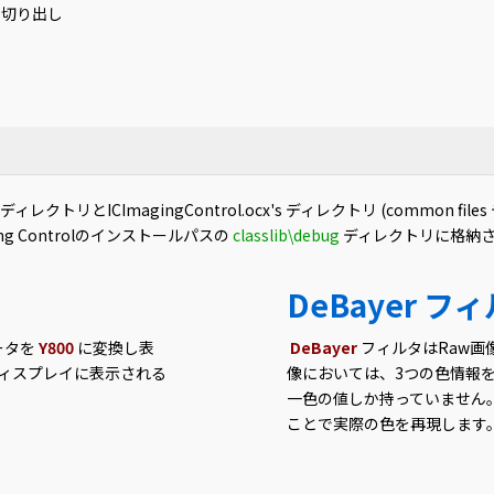
の画素切り出し
ディレクトリとICImagingControl.ocx's ディレクトリ (common
ing Controlのインストールパスの
classlib\debug
ディレクトリに格納
DeBayer フ
ータを
Y800
に変換し表
DeBayer
フィルタはRaw画
ィスプレイに表示される
像においては、3つの色情報
一色の値しか持っていません
ことで実際の色を再現します