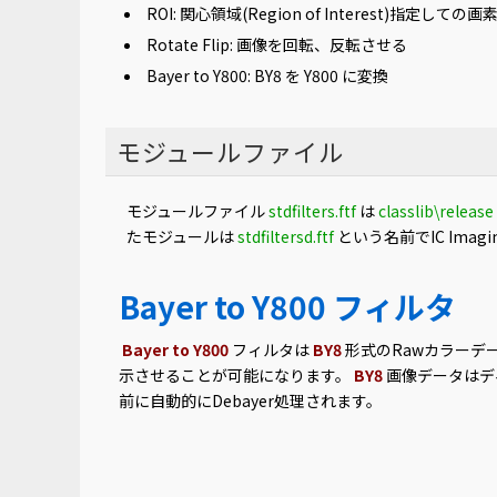
ROI: 関心領域(Region of Interest)指定して
Rotate Flip: 画像を回転、反転させる
Bayer to Y800: BY8 を Y800 に変換
モジュールファイル
モジュールファイル
stdfilters.ftf
は
classlib\release
たモジュールは
stdfiltersd.ftf
という名前でIC Imag
Bayer to Y800 フィルタ
Bayer to Y800
フィルタは
BY8
形式のRawカラーデ
示させることが可能になります。
BY8
画像データはデ
前に自動的にDebayer処理されます。