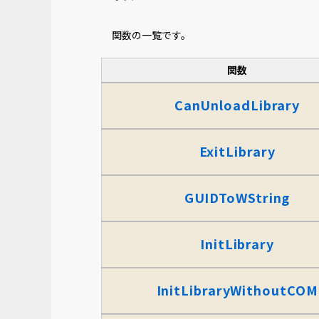
関数の一覧です。
関数
CanUnloadLibrary
ExitLibrary
GUIDToWString
InitLibrary
InitLibraryWithoutCOM