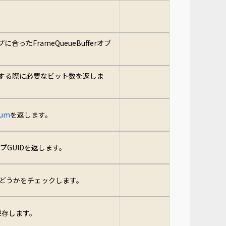
に合ったFrameQueueBufferオブ
する際に必要なビット数を返しま
num
を返します。
GUIDを返します。
かどうかをチェックします。
保存します。