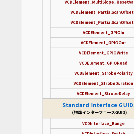
VCDElement_MultiSlope_ResetVa
VCDElement_PartialScanOffset
VCDElement_PartialScanOffset
VCDElement_GPIOIn
VCDElement_GPIOOut
VCDElement_GPIOWrite
VCDElement_GPIORead
VCDElement_StrobePolarity
VCDElement_StrobeDuration
VCDElement_StrobeDelay
Standard Interface GUID
(標準インターフェースGUID)
VCDInterface_Range
VCDInterface_Switch