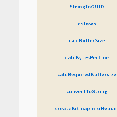
StringToGUID
astows
calcBufferSize
calcBytesPerLine
calcRequiredBuffersize
convertToString
createBitmapInfoHeade