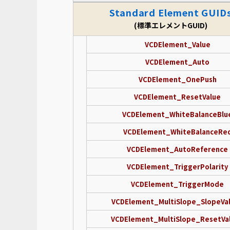
Standard Element GUID
(標準エレメントGUID)
VCDElement_Value
VCDElement_Auto
VCDElement_OnePush
VCDElement_ResetValue
VCDElement_WhiteBalanceBlu
VCDElement_WhiteBalanceRe
VCDElement_AutoReference
VCDElement_TriggerPolarity
VCDElement_TriggerMode
VCDElement_MultiSlope_SlopeVa
VCDElement_MultiSlope_ResetVa