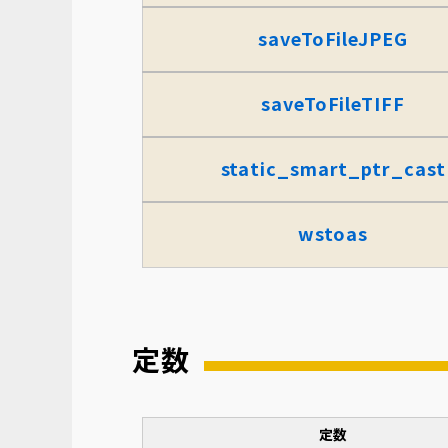
saveToFileJPEG
saveToFileTIFF
static_smart_ptr_cast
wstoas
定数
定数