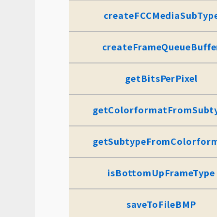
createFCCMediaSubTyp
createFrameQueueBuffe
getBitsPerPixel
getColorformatFromSubt
getSubtypeFromColorfor
isBottomUpFrameType
saveToFileBMP