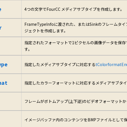
e
4つの文字でFourCC メディアサブタイプを作成します。
FrameTypeInfoに渡された、またはSinkのフレームタイプ
r
ジェクトを作成します。
指定されたフォーマットで1ピクセルの画像データを保存
す。
ype
指定したメディアサブタイプに対応する
tColorformatE
mat
指定したカラーフォーマットに対応するメディアサブタイプ
フレームがボトムアップ(上下逆)のビデオフォーマット
イメージバッファ内のコンテンツをBMPファイルとして