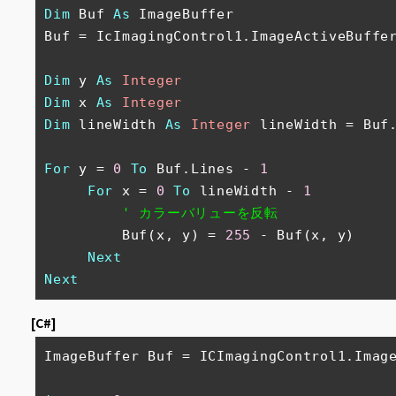
Dim
 Buf 
As
 ImageBuffer

Buf = IcImagingControl1.ImageActiveBuffer
Dim
 y 
As
Integer
Dim
 x 
As
Integer
Dim
 lineWidth 
As
Integer
 lineWidth = Buf
For
 y = 
0
To
 Buf.Lines - 
1
For
 x = 
0
To
 lineWidth - 
1
' カラーバリューを反転
         Buf(x, y) = 
255
 - Buf(x, y)

Next
Next
[C#]
ImageBuffer Buf = ICImagingControl1.Image