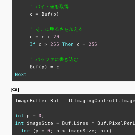
' バイト値を取得
     c = Buf(p)

' そこに明るさを加える
     c = c + 
20
If
 c > 
255
Then
 c = 
255
' バッファに書き込む
Next
[C#]
ImageBuffer Buf = ICImagingControl1.Image
int
 p = 
0
int
 imageSize = Buf.Lines * Buf.PixelPer
for
 (p = 
0
; p < imageSize; p++)
