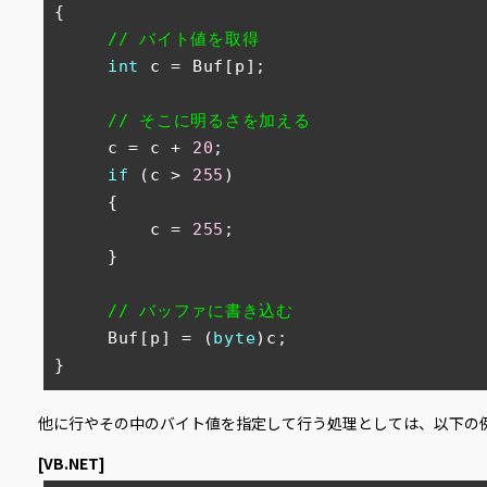
{

// バイト値を取得
int
 c = Buf[p];

// そこに明るさを加える
     c = c + 
20
;

if
 (c > 
255
)

     {

         c = 
255
;

     }

// バッファに書き込む
     Buf[p] = (
byte
)c;

}
他に行やその中のバイト値を指定して行う処理としては、以下の
[VB.NET]