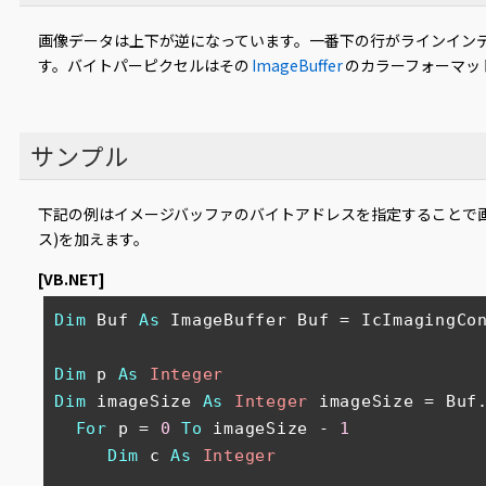
画像データは上下が逆になっています。一番下の行がラインイン
す。バイトパーピクセルはその
ImageBuffer
のカラーフォーマッ
サンプル
下記の例はイメージバッファのバイトアドレスを指定することで
ス)を加えます。
[VB.NET]
Dim
 Buf 
As
 ImageBuffer Buf = IcImagingCon
Dim
 p 
As
Integer
Dim
 imageSize 
As
Integer
 imageSize = Buf
For
 p = 
0
To
 imageSize - 
1
Dim
 c 
As
Integer