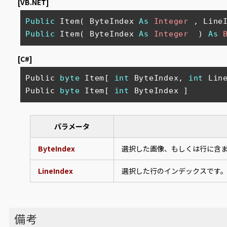
[VB.NET]
Public
 Item( ByteIndex 
As
Integer
 , Line
Public
 Item( ByteIndex 
As
Integer
  ) 
As
[C#]
Public 
byte
 Item[ 
int
 ByteIndex, 
int
 Line
Public 
byte
 Item[ 
int
 ByteIndex ]
パラメータ
ByteIndex
選択した画像、もしくは行に含
LineIndex
選択した行のインデックスです
備考