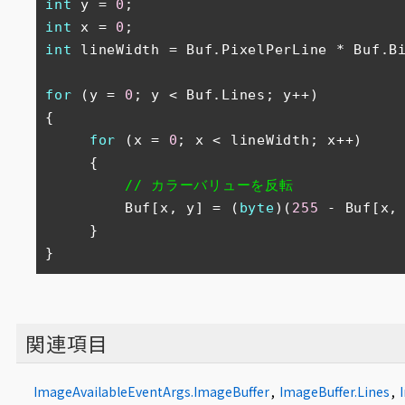
int
 y = 
0
int
 x = 
0
int
 lineWidth = Buf.PixelPerLine * Buf.B
for
 (y = 
0
; y < Buf.Lines; y++)

{

for
 (x = 
0
; x < lineWidth; x++)

     {

// カラーバリューを反転
         Buf[x, y] = (
byte
)(
255
 - Buf[x, 
     }

}
関連項目
ImageAvailableEventArgs.ImageBuffer
,
ImageBuffer.Lines
,