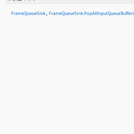
FrameQueueSink
,
FrameQueueSink.PopAllInputQueueBuffer