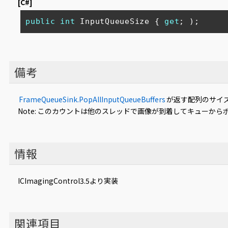
[C#]
public
int
 InputQueueSize { 
get
; );
備考
FrameQueueSink.PopAllInputQueueBuffers
が返す配列のサイ
Note: このカウントは他のスレッドで画像が到着してキューか
情報
ICImagingControl3.5より実装
関連項目