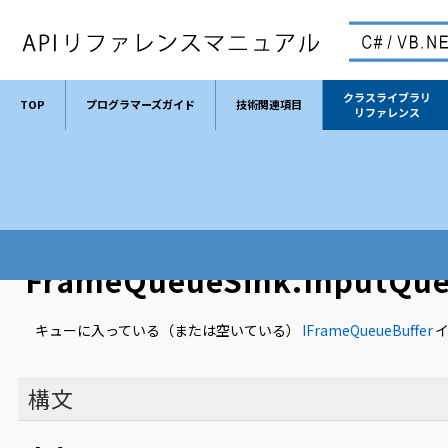
クラスライブラリ
TOP
プログラマーズガイド
技術関連項目
リファレンス
TOP
クラスライブラリリファレンス
クラス
FrameQueueSink
FrameQueueSink.InputQue
キューに入っている（または空いている）
IFrameQueueBuffer
構文