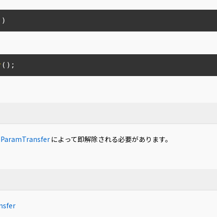
()
r
(
)
;
ParamTransfer
によって即解除される必要があります。
nsfer