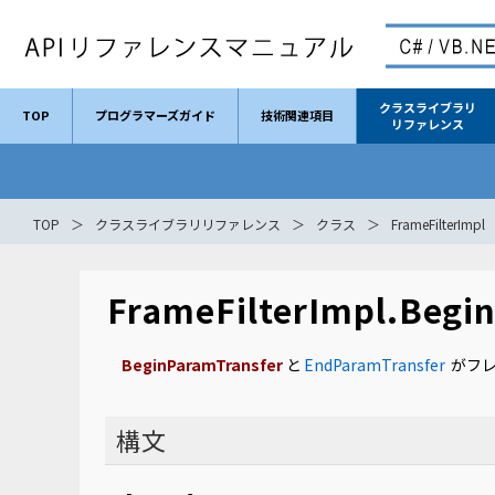
クラスライブラリ
TOP
プログラマーズガイド
技術関連項目
リファレンス
TOP
クラスライブラリリファレンス
クラス
FrameFilterImpl
FrameFilterImpl.Begi
BeginParamTransfer
と
EndParamTransfer
がフレ
構文