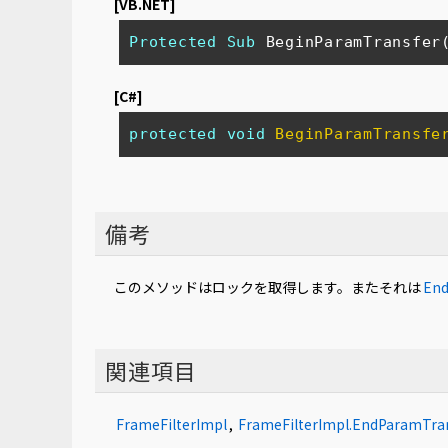
[VB.NET]
Protected
Sub
 BeginParamTransfer
[C#]
protected
void
BeginParamTransfe
備考
このメソッドはロックを取得します。またそれは
End
関連項目
FrameFilterImpl
,
FrameFilterImpl.EndParamTra