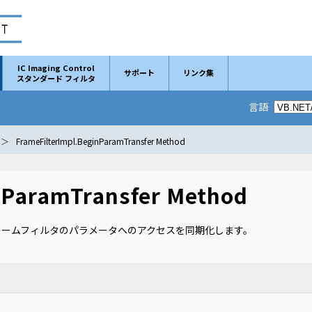
IC Imaging Control
サポート
リンク集
スタンダード フィルタ
言語
FrameFilterImpl.BeginParamTransfer Method
nParamTransfer Method
ームフィルタのパラメータへのアクセスを同期化します。