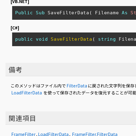
[VB.NET]
Public
Sub
 SaveFilterData( Filename 
As
S
[C#]
public
void
SaveFilterData
(
string
 Filen
備考
このメソッドはファイル内で
FilterData
に戻された文字列を保存
LoadFilterData
を使って保存されたデータを復元することが可
関連項目
FrameFilter
,
LoadFilterData
,
FrameFilter.FilterData