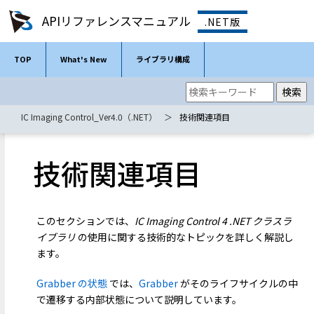
APIリファレンスマニュアル
.NET版
TOP
What's New
ライブラリ構成
IC Imaging Control_Ver4.0（.NET）
技術関連項目
技術関連項目
このセクションでは、
IC Imaging Control 4 .NET クラスラ
イブラリ
の使用に関する技術的なトピックを詳しく解説し
ます。
Grabber の状態
では、
Grabber
がそのライフサイクルの中
で遷移する内部状態について説明しています。