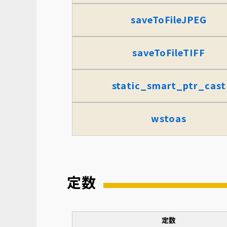
saveToFileJPEG
saveToFileTIFF
static_smart_ptr_cast
wstoas
定数
定数