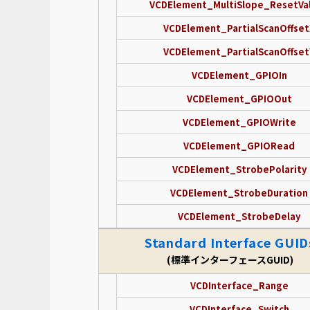
VCDElement_MultiSlope_ResetVa
VCDElement_PartialScanOffset
VCDElement_PartialScanOffset
VCDElement_GPIOIn
VCDElement_GPIOOut
VCDElement_GPIOWrite
VCDElement_GPIORead
VCDElement_StrobePolarity
VCDElement_StrobeDuration
VCDElement_StrobeDelay
Standard Interface GUID
(標準インターフェースGUID)
VCDInterface_Range
VCDInterface_Switch