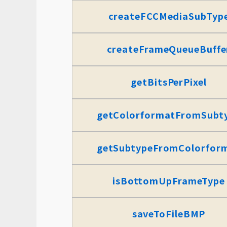
createFCCMediaSubTyp
createFrameQueueBuffe
getBitsPerPixel
getColorformatFromSubt
getSubtypeFromColorfor
isBottomUpFrameType
saveToFileBMP