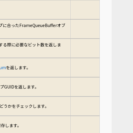
に合ったFrameQueueBufferオブ
する際に必要なビット数を返しま
num
を返します。
GUIDを返します。
かどうかをチェックします。
保存します。