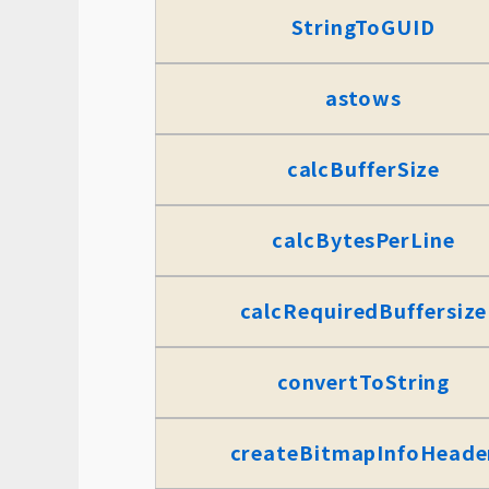
StringToGUID
astows
calcBufferSize
calcBytesPerLine
calcRequiredBuffersize
convertToString
createBitmapInfoHeade