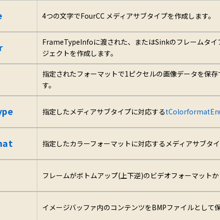
e
4つの文字でFourCC メディアサブタイプを作成します。
FrameTypeInfoに渡された、またはSinkのフレームタイプ
r
ジェクトを作成します。
指定されたフォーマットで1ピクセルの画像データを保存
す。
ype
指定したメディアサブタイプに対応する
tColorformatE
mat
指定したカラーフォーマットに対応するメディアサブタイプ
フレームがボトムアップ(上下逆)のビデオフォーマット
イメージバッファ内のコンテンツをBMPファイルとして