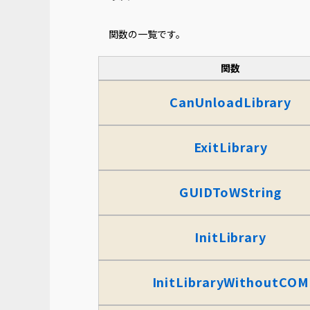
関数の一覧です。
関数
CanUnloadLibrary
ExitLibrary
GUIDToWString
InitLibrary
InitLibraryWithoutCOM