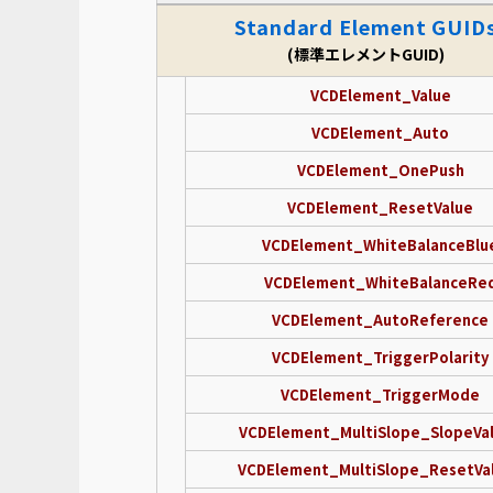
Standard Element GUID
(標準エレメントGUID)
VCDElement_Value
VCDElement_Auto
VCDElement_OnePush
VCDElement_ResetValue
VCDElement_WhiteBalanceBlu
VCDElement_WhiteBalanceRe
VCDElement_AutoReference
VCDElement_TriggerPolarity
VCDElement_TriggerMode
VCDElement_MultiSlope_SlopeVa
VCDElement_MultiSlope_ResetVa