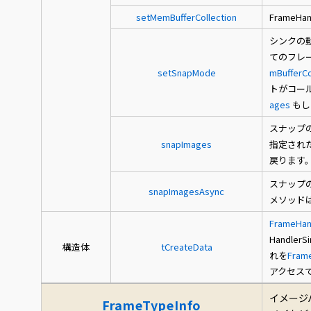
setMemBufferCollection
FrameHa
シンクの動
てのフレ
setSnapMode
mBufferCo
トがコール
ages
もし
スナップ
snapImages
指定され
戻ります
スナップ
snapImagesAsync
メソッド
FrameHan
HandlerS
構造体
tCreateData
れを
Frame
アクセス
イメージ
FrameTypeInfo