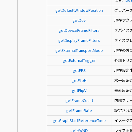
ます。
DeB
getDefaultWindowPosition
グラバー
getDev
現在アク
getDeviceFrameFilters
デバイス
getDisplayFrameFilters
ディスプ
getExternalTransportMode
現在の外
getExternalTrigger
外部トリガ
getFPS
現在設定
getFlipH
水平反転
getFlipV
垂直反転
getFrameCount
内部フレ
getFrameRate
設定され
getGraphStartReferenceTime
イメージ
getHWND
ライブ画