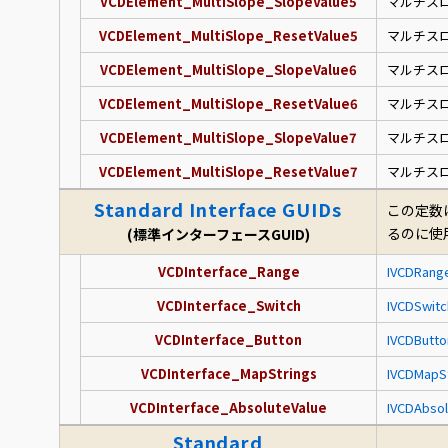
VCDElement_MultiSlope_SlopeValue5
マルチス
VCDElement_MultiSlope_ResetValue5
マルチス
VCDElement_MultiSlope_SlopeValue6
マルチス
VCDElement_MultiSlope_ResetValue6
マルチス
VCDElement_MultiSlope_SlopeValue7
マルチス
VCDElement_MultiSlope_ResetValue7
マルチス
Standard Interface GUIDs
この定数
るのに使
(標準インターフェースGUID)
VCDInterface_Range
IVCDRang
VCDInterface_Switch
IVCDSwitc
VCDInterface_Button
IVCDButto
VCDInterface_MapStrings
IVCDMapSt
VCDInterface_AbsoluteValue
IVCDAbsol
Standard