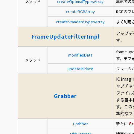
メソッド
createOptimalTypesArray
高速での
createRGBArray
RGBの
createStandardTypesArray
よく利用
アップデ
FrameUpdateFilterImpl
す。
frame
modifiesData
す。デフ
メソッド
updateInPlace
フレーム
IC Im
ャプチャ
ファイル
Grabber
する基本
す。この
準的なフ
Grabber
新たに
Gr
addListener
特定のイ