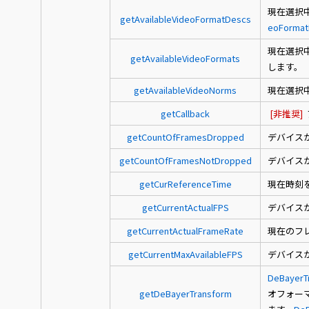
現在選択
getAvailableVideoFormatDescs
eoFormat
現在選択
getAvailableVideoFormats
します。
getAvailableVideoNorms
現在選択
getCallback
[非推奨]
getCountOfFramesDropped
デバイス
getCountOfFramesNotDropped
デバイス
getCurReferenceTime
現在時刻
getCurrentActualFPS
デバイス
getCurrentActualFrameRate
現在のフ
getCurrentMaxAvailableFPS
デバイスが
DeBayerT
getDeBayerTransform
オフォー