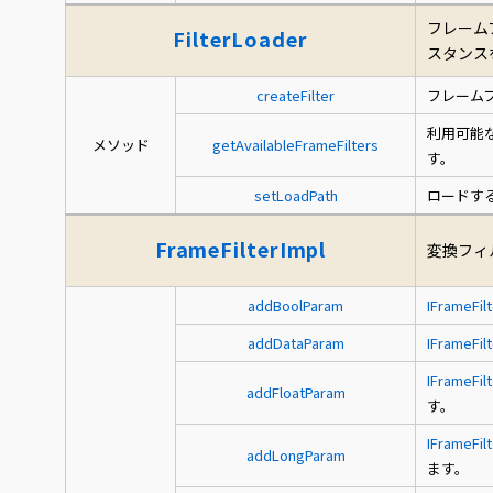
フレーム
FilterLoader
スタンス
createFilter
フレーム
利用可能
メソッド
getAvailableFrameFilters
す。
setLoadPath
ロードす
FrameFilterImpl
変換フィ
addBoolParam
IFrameFilt
addDataParam
IFrameFilt
IFrameFilt
addFloatParam
す。
IFrameFilt
addLongParam
ます。