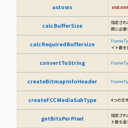
astows
std::str
指定され
calcBufferSize
際に必要
FrameTy
calcRequiredBuffersize
イト数を
convertToString
FrameTy
createBitmapInfoHeader
FrameTy
createFCCMediaSubType
4つの文
指定され
getBitsPerPixel
ト数を返