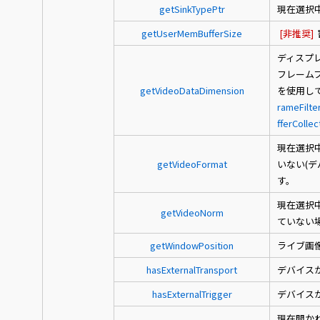
getSinkTypePtr
現在選択
getUserMemBufferSize
[非推奨]
ディスプ
フレーム
getVideoDataDimension
を使用し
rameFilte
fferCollec
現在選択
getVideoFormat
いない(
す。
現在選択
getVideoNorm
ていない
getWindowPosition
ライブ画
hasExternalTransport
デバイス
hasExternalTrigger
デバイス
現在開か