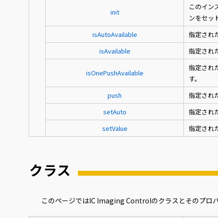
このインス
init
ンをセッ
isAutoAvailable
指定され
isAvailable
指定され
指定され
isOnePushAvailable
す。
push
指定され
setAuto
指定され
setValue
指定され
クラス
このページではIC Imaging Controlのクラス