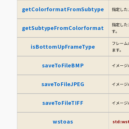
getColorformatFromSubtype
指定した
指定した
getSubtypeFromColorformat
す。
フレーム
isBottomUpFrameType
ます。
saveToFileBMP
イメージ
saveToFileJPEG
イメージ
saveToFileTIFF
イメージ
wstoas
std::ws