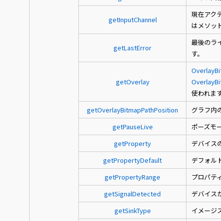
現在アク
getInputChannel
はメソッ
最後のラ
getLastError
す。
OverlayB
getOverlay
OverlayB
使われま
getOverlayBitmapPathPosition
グラフ内
getPauseLive
ポーズモ
getProperty
デバイス
getPropertyDefault
デフォル
getPropertyRange
プロパテ
getSignalDetected
デバイス
getSinkType
イメージ