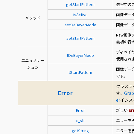
getStartPattern
選択中の
isActive
画像デー
メソッド
setDeBayerMode
画像デー
Raw画
setStartPattern
最初の行
ディベイヤ
tDeBayerMode
使用され
エニュメレー
ション
画像デー
tStartPattern
です。
クラスラ
Error
す。
Grab
er
インス
Error
新しい
Er
c_str
エラーを
getString
エラーを