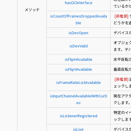
hasI2CInterface
ているか
メソッド
isCountOfFramesDroppedAvaila
[非推奨]
ble
どうかを
isDevOpen
デバイス
オブジェ
isDevValid
ます。デ
isFlipHAvailable
水平反転
isFlipVAvailable
垂直反転
[非推奨]
isFrameRateListAvailable
ェックし
isInputChannelAvailableWithCurD
現在アク
ev
クします
特定のイ
isListenerRegistered
ックしま
isLive
デバイス