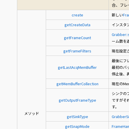
合、フレ
create
新しい
Fra
getCreateData
インスタ
Grabber::
getFrameCount
ーム数を
getFrameFilters
現在設定
最後にフレ
getLastAcqMemBuffer
最初のバッ
停止後、
getMemBufferCollection
現在のMem
シンクのフ
getOutputFrameType
ですがそ
す。
メソッド
getSinkType
GrabberSi
getSnapMode
FrameHan