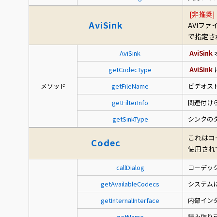
[非推奨]
AviSink
AVIフ
で指定さ
AviSink
AviSink
getCodecType
AviSink
メソッド
getFileName
ビデオス
getFilterInfo
関連付けられ
getSinkType
シンクの
これはコ
Codec
使用されて
callDialog
コーデッ
getAvailableCodecs
システム
getInternalInterface
内部イン
getName
読み取り