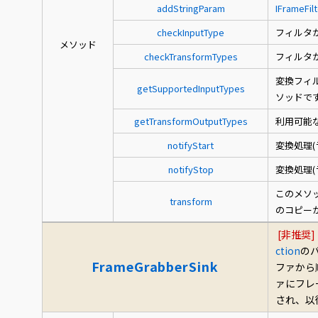
addStringParam
IFrameFilt
checkInputType
フィルタ
メソッド
checkTransformTypes
フィルタ
変換フィ
getSupportedInputTypes
ソッドで
getTransformOutputTypes
利用可能
notifyStart
変換処理
notifyStop
変換処理
このメソ
transform
のコピー
[非推奨]
ction
の
FrameGrabberSink
ファから
ァにフレ
され、以