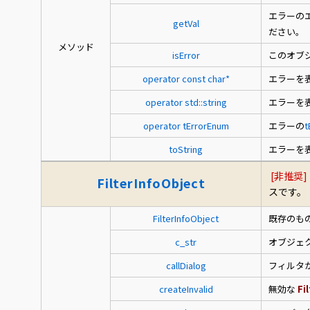
エラーの
getVal
ださい。
メソッド
isError
このオブ
operator const char*
エラーを
operator std::string
エラーを
operator tErrorEnum
エラーの
t
toString
エラーを
[非推奨]
FilterInfoObject
スです。
FilterInfoObject
既存のも
c_str
オブジェ
callDialog
フィルタ
createInvalid
無効な
Fi