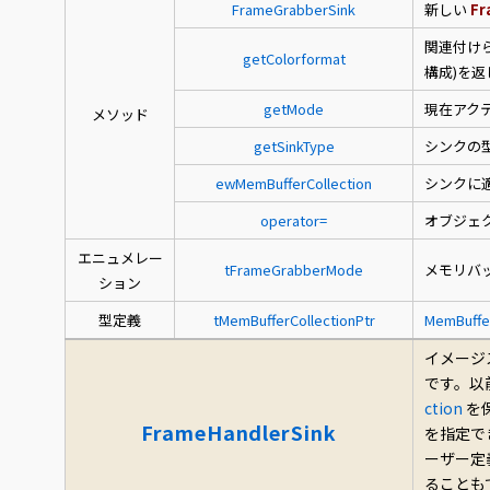
FrameGrabberSink
新しい
Fr
関連付け
getColorformat
構成)を返
getMode
現在アク
メソッド
getSinkType
シンクの
ewMemBufferCollection
シンクに
operator=
オブジェ
エニュメレー
tFrameGrabberMode
メモリバ
ション
型定義
tMemBufferCollectionPtr
MemBuffer
イメージ
です。以
ction
を
FrameHandlerSink
を指定で
ーザー定
ることも