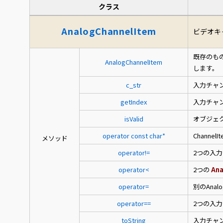
クラス
AnalogChannelItem
ビデオキ
既存のも
AnalogChannelItem
します。
c_str
入力チャ
getIndex
入力チャ
isValid
オブジェ
operator const char*
Channe
メソッド
operator!=
2つの入
operator<
2つの
Ana
operator=
別のAnal
operator==
2つの入
toString
入力チャ