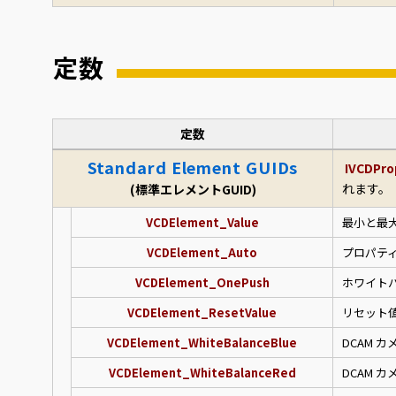
定数
定数
Standard Element GUIDs
IVCDPro
れます。
(標準エレメントGUID)
VCDElement_Value
最小と最
VCDElement_Auto
プロパテ
VCDElement_OnePush
ホワイトバ
VCDElement_ResetValue
リセット
VCDElement_WhiteBalanceBlue
DCAM 
VCDElement_WhiteBalanceRed
DCAM 