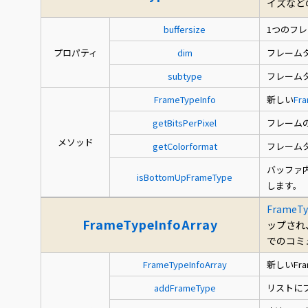
イズなど
buffersize
1つのフ
プロパティ
dim
フレーム
subtype
フレームタ
FrameTypeInfo
新しい
Fra
getBitsPerPixel
フレーム
メソッド
getColorformat
フレーム
バッファ
isBottomUpFrameType
します。
FrameTy
FrameTypeInfoArray
ップされ
でのコミ
FrameTypeInfoArray
新しいFra
addFrameType
リストに