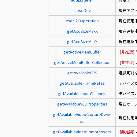
closeDev
現在アク
execI2COperation
現在使用
getAcqSizeMaxX
現在選択
getAcqSizeMaxY
現在選択
getActiveMemBuffer
[非推奨]
getActiveMemBufferCollection
[非推奨]
getAvailableFPS
選択可能
getAvailableFrameRates
デバイス
getAvailableInputChannels
デバイス
getAvailableVCDProperties
現在オー
getAvailableVideoCaptureDevic
現在利用
es
getAvailableVideoCompressors
[非推奨]