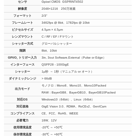
センサ
Gpixel CMOS GSPRINT4502
解像度
2048×1216 250万画素
フォーマット
2/3"
フレームレート
3462fps @ 8bit、1782fps @ 10bit
ピクセルサイズ
4.5μm × 4.5μm
レンズマウント
C / RF / EF / Fマウント
シャッター方式
グローバルシャッター
階調
8bit、10bit
GPI/O, トリガー入力
3in, 3out Software,External（Pulse or Edge）
インターフェース
QSFP28 - 100GigE
シャッター
1µ秒 ～ 1秒（マニュアル or オート）
ダイナミックレンジ
> 66dB
モノクロ：Mono8、Mono10、Mono10Packed
出力モード
RAW：BayerGB8、BayerGB10、BayerGB10Packed
対応OS
Windows10（64bit）、Linux（64bit）
対応規格
GigE Vision 3.0、RDMA、RoCEv2、GenICam
コンプライアンス
CE、FCC、RoHS、WEEE
必要電力
18W、12V
使用環境温度
-20℃ ～ +50℃
保存環境温度
-30℃ ～ +60℃